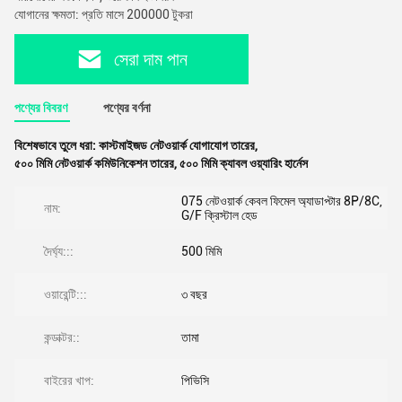
যোগানের ক্ষমতা: প্রতি মাসে 200000 টুকরা
সেরা দাম পান
পণ্যের বিবরণ
পণ্যের বর্ণনা
বিশেষভাবে তুলে ধরা:
কাস্টমাইজড নেটওয়ার্ক যোগাযোগ তারের
,
৫০০ মিমি নেটওয়ার্ক কমিউনিকেশন তারের
,
৫০০ মিমি ক্যাবল ওয়্যারিং হার্নেস
075 নেটওয়ার্ক কেবল ফিমেল অ্যাডাপ্টার 8P/8C,
নাম:
G/F ক্রিস্টাল হেড
দৈর্ঘ্য:::
500 মিমি
ওয়ারেন্টি:::
৩ বছর
কন্ডাক্টর::
তামা
বাইরের খাপ:
পিভিসি