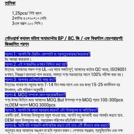
তালিকা
1,25pcs/ পিই ব্যাগ
2কার্টনঃ ৪২*৩০*১৭ সেমি
3এক বাক্সে ২০০ পিসি।
নেটওয়ার্ক ক্যাবল মহিলা অ্যাডাপ্টার 8P / 8C, জি / এফ ক্রিস্টাল হেড
প্রায়শই
জিজ্ঞাসিত প্রশ্ন
প্রশ্ন 1: আপনি কি ট্রেডিং কোম্পানি বা প্রস্তুতকারক/কারখানা?
উঃ আমরা কারখানা।
প্রশ্ন 2: এই পণ্যগুলির গুণমান নিশ্চিত করা হয়?
উত্তর: আমাদের সকল পণ্য UL-এর সাথে সঙ্গতিপূর্ণ, আমাদের কঠোর QC আছে, ISO9001
গুণমান, নিয়ন্ত্রণ ব্যবস্থা পাস করেছে, সমস্ত পণ্য সরবরাহের আগে 100% পরীক্ষা করা হয়।
প্রশ্ন 3: আপনার ডেলিভারি সময় কত?
উত্তরঃ সাধারণত নমুনার জন্য 7-14 দিন সময় লাগে এবং ভর জন্য 15-25 কার্যদিবস হয়
উৎপাদন, এটা পরিমাণ অনুযায়ী।
প্রশ্ন 4: MOQ সম্পর্কে কোন প্রয়োজনীয়তা?
পণ্য উপর ভিত্তি করে আমাদের MOQ.But উপলব্ধ পণ্য MOQ প্রায় 100-300pcs
হয়,OEM আদেশ MOQ 3000pcs
প্রশ্ন 5: আপনি কি নমুনা সরবরাহ করেন? এটা বিনামূল্যে বা অতিরিক্ত?
একটিঃ হ্যাঁ. উপলব্ধ বিনামূল্যে নমুনা পাওয়া যায়. আপনি শুধু মালবাহী খরচ সামর্থ্য করতে হবে.
OEM নমুনা বিনামূল্যে নয়. প্রয়োজন পরিশোধ ছাঁচনির্মাণ চার্জ
প্রশ্ন 6: আমি যদি পণ্যগুলি কাস্টমাইজ করতে চাই তবে এটি কীভাবে কাজ করবে?
অনুগ্রহ করে আমাদের অঙ্কন বা ছবি প্রদান করুন। পেশাদার সরঞ্জাম, প্রযুক্তিবিদ এবং দক্ষ