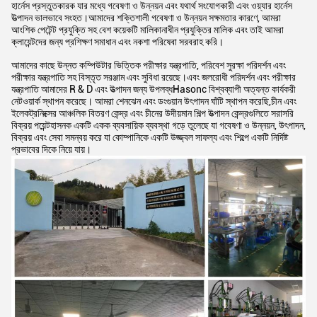
হার্নেস প্রস্তুতকারক যার মধ্যে গবেষণা ও উন্নয়ন এবং যথার্থ সংযোগকারী এবং ওয়্যার হার্নেস
উত্পাদন ভালভাবে সংহত।আমাদের শক্তিশালী গবেষণা ও উন্নয়ন সক্ষমতার কারণে, আমরা
আংশিক পেটেন্ট প্রযুক্তি সহ বেশ কয়েকটি মালিকানাধীন প্রযুক্তির মালিক এবং তাই আমরা
ক্লায়েন্টদের জন্য প্রশিক্ষণ সমাধান এবং নকশা পরিষেবা সরবরাহ করি।
আমাদের কাছে উন্নত কম্পিউটার ভিত্তিক পরীক্ষার যন্ত্রপাতি, পরিবেশ সুরক্ষা পরিদর্শন এবং
পরীক্ষার যন্ত্রপাতি সহ বিস্তৃত সরঞ্জাম এবং সুবিধা রয়েছে।এবং জলরোধী পরিদর্শন এবং পরীক্ষার
যন্ত্রপাতি আমাদের R & D এবং উত্পাদন জন্য উপলব্ধHasonc বিশ্বব্যাপী অত্যন্ত কার্যকরী
নেটওয়ার্ক স্থাপন করেছে। আমরা শেনঝেন এবং ডংগুয়ান উৎপাদন ঘাঁটি স্থাপন করেছি,চীন এবং
ইলেকট্রনিক্সের আঞ্চলিক বিতরণ কেন্দ্র এবং চীনের উদীয়মান শিল্প উত্পাদন কেন্দ্রগুলিতে সরাসরি
বিক্রয় পয়েন্টহাসনক একটি একক ব্যবসায়িক ব্যবস্থা গড়ে তুলেছে যা গবেষণা ও উন্নয়ন, উৎপাদন,
বিক্রয় এবং সেবা সমন্বয় করে যা কোম্পানিকে একটি উজ্জ্বল সাফল্য এবং শিল্পে একটি নির্দিষ্ট
প্রভাবের দিকে নিয়ে যায়।
একটি বার্তা রেখে যান