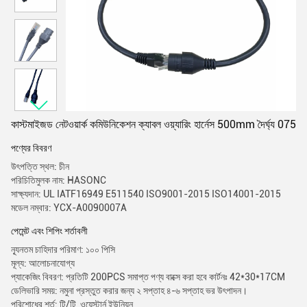
কাস্টমাইজড নেটওয়ার্ক কমিউনিকেশন ক্যাবল ওয়্যারিং হার্নেস 500mm দৈর্ঘ্য 075
পণ্যের বিবরণ
উৎপত্তি স্থল: চীন
পরিচিতিমুলক নাম: HASONC
সাক্ষ্যদান: UL IATF16949 E511540 ISO9001-2015 ISO14001-2015
মডেল নম্বার: YCX-A0090007A
পেমেন্ট এবং শিপিং শর্তাবলী
ন্যূনতম চাহিদার পরিমাণ: ১০০ পিসি
মূল্য: আলোচনাযোগ্য
প্যাকেজিং বিবরণ: প্রতিটি 200PCS সমাপ্ত পণ্য বাক্সে করা হবে কার্টনঃ 42*30*17CM
ডেলিভারি সময়: নমুনা প্রস্তুত করার জন্য ২ সপ্তাহ ৪-৬ সপ্তাহ ভর উৎপাদন।
পরিশোধের শর্ত: টি/টি, ওয়েস্টার্ন ইউনিয়ন