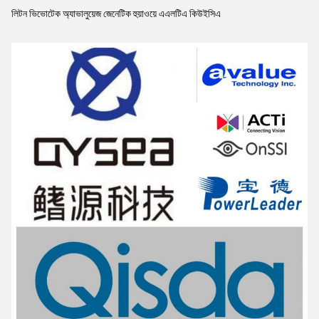
লিটন ভিভোটেক অ্যাভালুয়েজ জেনেটিক হুয়াওয়ে এএলটিএ কিউইসিএ