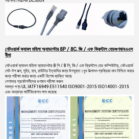
পরীক্ষার ভোল্টেজঃ DC300V
নেটওয়ার্ক ক্যাবল মহিলা অ্যাডাপ্টার 8P / 8C, জি / এফ ক্রিস্টাল হেড
গুণমান
এ
এস
বীমা
নেটওয়ার্ক ক্যাবল মহিলা অ্যাডাপ্টার 8 পি / 8 সি, জি / এফ ক্রিস্টাল হেড কম্পিউটার, নেটওয়ার্ক
সেট-টপ বক্স, সুইচ, হাব, রাউটার ইত্যাদির জন্য উপযুক্ত।খুব উত্পাদন প্রক্রিয়া মান নিশ্চিত করার
জন্য পরীক্ষা করার জন্য একটি বিশেষ ব্যক্তি আছে
পেশাদার প্রকৌশলীদের গুণমান পরীক্ষা করুন
সমস্ত পণ্য UL IATF16949 E511540 ISO9001-2015 ISO14001-2015
এবং অন্যান্য সার্টিফিকেশন পাস করেছে