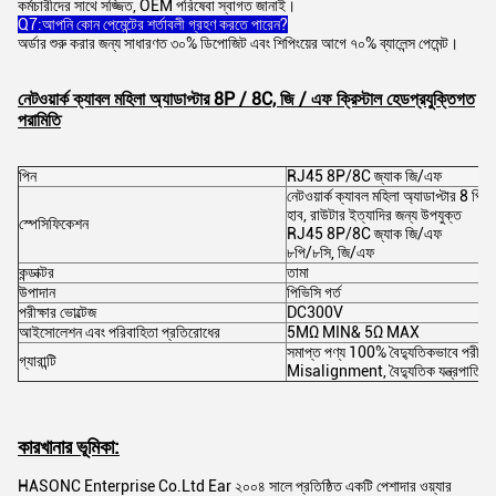
কর্মচারীদের সাথে সজ্জিত, OEM পরিষেবা স্বাগত জানাই।
Q7:আপনি কোন পেমেন্টের শর্তাবলী গ্রহণ করতে পারেন?
অর্ডার শুরু করার জন্য সাধারণত ৩০% ডিপোজিট এবং শিপিংয়ের আগে ৭০% ব্যালেন্স পেমেন্ট।
নেটওয়ার্ক ক্যাবল মহিলা অ্যাডাপ্টার 8P / 8C, জি / এফ ক্রিস্টাল হেড
প্রযুক্তিগত
পরামিতি
পিন
RJ45 8P/8C জ্যাক জি/এফ
নেটওয়ার্ক ক্যাবল মহিলা অ্যাডাপ্টার 8 পি /
হাব, রাউটার ইত্যাদির জন্য উপযুক্ত
স্পেসিফিকেশন
RJ45 8P/8C জ্যাক জি/এফ
৮পি/৮সি, জি/এফ
কন্ডাক্টর
তামা
উপাদান
পিভিসি গর্ত
পরীক্ষার ভোল্টেজ
DC300V
আইসোলেশন এবং পরিবাহিতা প্রতিরোধের
5MΩ MIN& 5Ω MAX
সমাপ্ত পণ্য 100% বৈদ্যুতিকভাবে পরীক্ষা 
গ্যারান্টি
Misalignment, বৈদ্যুতিক যন্ত্রপাতি 
কারখানার ভূমিকা:
HASONC Enterprise Co.Ltd Ear ২০০৪ সালে প্রতিষ্ঠিত একটি পেশাদার ওয়্যার