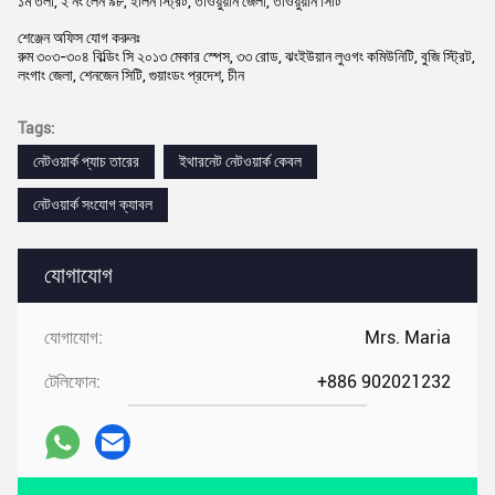
১ম তলা, ২ নং লেন ৯৮, ইলিন স্ট্রিট, তাওয়ুয়ান জেলা, তাওয়ুয়ান সিটি
শেঞ্জেন অফিস যোগ করুনঃ
রুম ৩০৩-৩০৪ বিল্ডিং সি ২০১৩ মেকার স্পেস, ৩৩ রোড, ঝংইউয়ান লুওগং কমিউনিটি, বুজি স্ট্রিট,
লংগাং জেলা, শেনজেন সিটি, গুয়াংডং প্রদেশ, চীন
Tags:
নেটওয়ার্ক প্যাচ তারের
ইথারনেট নেটওয়ার্ক কেবল
নেটওয়ার্ক সংযোগ ক্যাবল
যোগাযোগ
যোগাযোগ:
Mrs. Maria
টেলিফোন:
+886 902021232