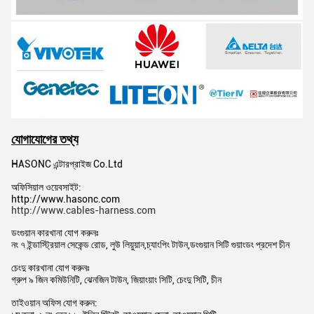
যোগাযোগের তথ্য
HASONC এন্টারপ্রাইজ Co.Ltd
অফিসিয়াল ওয়েবসাইট:
http://www.hasonc.com
http://www.cables-harness.com
ডংগুয়ান কারখানা যোগ করুনঃ
নং ৭ ইন্ডাস্ট্রিয়াল সেকেন্ড রোড, লুউ লিয়ুয়ান,চ্যাংপিং টাউন,ডংগুয়ান সিটি গুয়াংডং প্রদেশ চীন
চেংদু কারখানা যোগ করুনঃ
গ্রুপ ৯ জিন কমিউনিটি, ঝেনজিন টাউন, জিয়াংয়াং সিটি, চেংদু সিটি, চীন
তাইওয়ান অফিস যোগ করুন: