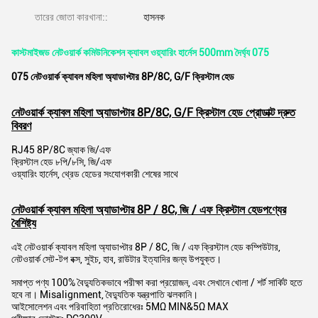
তারের জোতা কারখানা::
হাসনক
কাস্টমাইজড নেটওয়ার্ক কমিউনিকেশন ক্যাবল ওয়্যারিং হার্নেস 500mm দৈর্ঘ্য 075
075 নেটওয়ার্ক ক্যাবল মহিলা অ্যাডাপ্টার 8P/8C, G/F ক্রিস্টাল হেড
নেটওয়ার্ক ক্যাবল মহিলা অ্যাডাপ্টার 8P/8C, G/F ক্রিস্টাল হেড প্রোডাক্ট দ্রুত
বিবরণ
RJ45 8P/8C জ্যাক জি/এফ
ক্রিস্টাল হেড ৮পি/৮সি, জি/এফ
ওয়্যারিং হার্নেস, থ্রেড হেডের সংযোগকারী শেষের সাথে
নেটওয়ার্ক ক্যাবল মহিলা অ্যাডাপ্টার 8P / 8C, জি / এফ ক্রিস্টাল হেড
পণ্যের
বৈশিষ্ট্য
এই নেটওয়ার্ক ক্যাবল মহিলা অ্যাডাপ্টার 8P / 8C, জি / এফ ক্রিস্টাল হেড কম্পিউটার,
নেটওয়ার্ক সেট-টপ বক্স, সুইচ, হাব, রাউটার ইত্যাদির জন্য উপযুক্ত।
সমাপ্ত পণ্য 100% বৈদ্যুতিকভাবে পরীক্ষা করা প্রয়োজন, এবং সেখানে খোলা / শর্ট সার্কিট হতে
হবে না। Misalignment, বৈদ্যুতিক যন্ত্রপাতি ঝলকানি।
আইসোলেশন এবং পরিবাহিতা প্রতিরোধেরঃ 5MΩ MIN&5Ω MAX