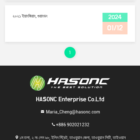
২০২১ ইয়াংজিয়াং, গুয়াংডং
2024
01/12
1
HASONC Enterprise Co.Ltd
Maria_Cheng@hasonc.com
+886 902021232
১ম তলা, ২ নং লেন ৯৮, ইলিন স্ট্রিট, তাওয়ুয়ান জেলা, তাওয়ুয়ান সিটি, তাইওয়ান